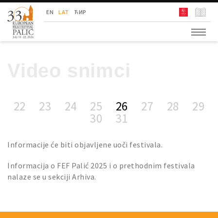
Festival Evropskog Filma Palić
EN
LAT
ЋИР
Video snimci
22
23
24
25
26
27
28
29
30
31
Informacije će biti objavljene uoči festivala.
Informacija o FEF Palić 2025 i o prethodnim festivala
nalaze se u sekciji Arhiva.