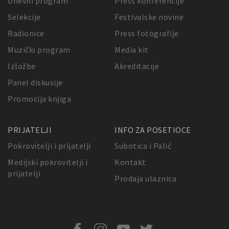
Dnevni program
Press konferencije
Selekcije
Festivalske novine
Radionice
Press fotografije
Muzički program
Media kit
Izložbe
Akreditacije
Panel diskusije
Promocija knjiga
PRIJATELJI
INFO ZA POSETIOCE
Pokrovitelji i prijatelji
Subotica i Palić
Medijski pokrovitelji i
Kontakt
prijatelji
Prodaja ulaznica