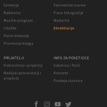
Selekcije
Festivalske novine
Radionice
Press fotografije
Muzički program
Media kit
Izložbe
Akreditacije
Panel diskusije
Promocija knjiga
PRIJATELJI
INFO ZA POSETIOCE
Pokrovitelji i prijatelji
Subotica i Palić
Medijski pokrovitelji i
Kontakt
prijatelji
Prodaja ulaznica