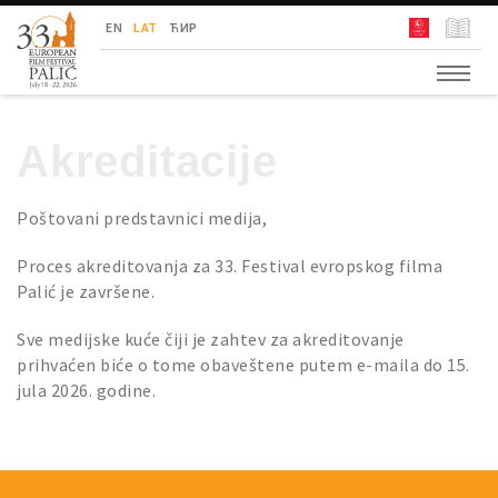
Festival Evropskog Filma Palić
EN
LAT
ЋИР
Akreditacije
Poštovani predstavnici medija,
Proces akreditovanja za 33. Festival evropskog filma
Palić je završene.
Sve medijske kuće čiji je zahtev za akreditovanje
prihvaćen biće o tome obaveštene putem e-maila do 15.
jula 2026. godine.