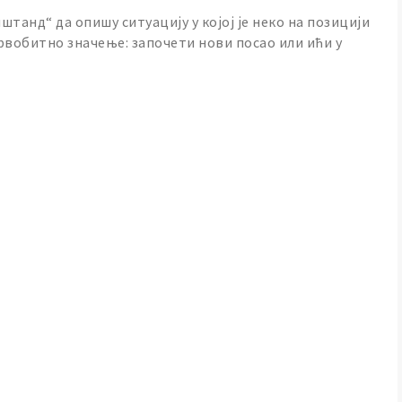
нштанд“ да опишу ситуацију у којој је неко на позицији
рвобитно значење: започети нови посао или ићи у