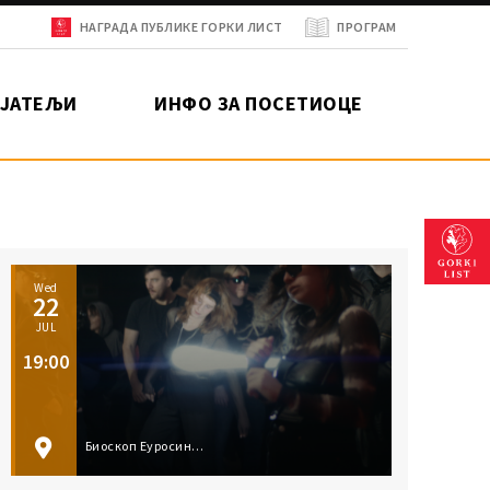
НАГРАДА ПУБЛИКЕ ГОРКИ ЛИСТ
ПРОГРАМ
ИЈАТЕЉИ
ИНФО ЗА ПОСЕТИОЦЕ
Нагр
Wed
22
публ
JUL
19:00
Биоскоп Еуросинема, Суботица