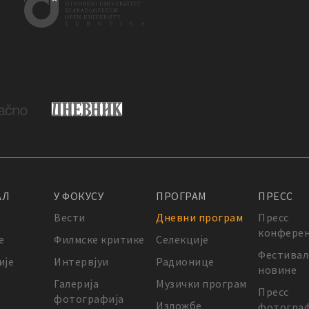
АЛ
У ФОКУСУ
ПРОГРАМ
ПРЕСС
Вести
Дневни програм
Пресс
конферен
е
Филмске критике
Селекције
Фестивал
ије
Интервјуи
Радионице
новине
Галерија
Музички програм
Пресс
фотографија
Изложбе
фотограф