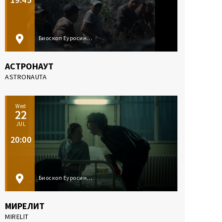
Биоскоп Еуросинема, Суботица
АСТРОНАУТ
ASTRONAUTA
Wed
22
JUL
20:00
Биоскоп Еуросинема, Суботица
МИРЕЛИТ
MIRELIT