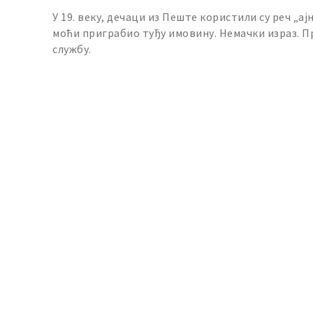
У 19. веку, дечаци из Пеште користили су реч „ај
моћи приграбио туђу имовину. Немачки израз. П
службу.