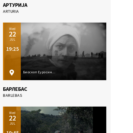
АРТУРИЈА
ARTURIA
Wed
22
JUL
19:25
Биоскоп Еуросинема, Суботица
БАРЛЕБАС
BARLEBAS
Wed
22
JUL
19:45