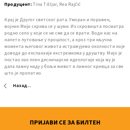
Продуцент:
Tina Tišljar, Rea Rajčić
Крај је Другог светског рата. Уморан и поражен,
војник Мијо скрива се у шуми. Из скровишта посматра
родно село у које се не сме да се врати. Води нас на
напето путовање у прошлост, а кроз три кључна
момента његовог живота истражујемо околности које
доводе до експанзије екстремизма у друштву. Мијо је
постао лак плен десничарске идеологије која му је
дала лажну наду у бољи живот и лажног кривца за све
што је пропатио.
Назад...
ПРИЈАВИ СЕ ЗА БИЛТЕН