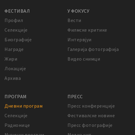
ФЕСТИВАЛ
У ФОКУСУ
Профил
Вести
Селекције
Филмске критике
Биографије
Интервјуи
Награде
Галерија фотографија
Жири
Видео снимци
Локације
Архива
ПРОГРАМ
ПРЕСС
Дневни програм
Пресс конференције
Селекције
Фестивалске новине
Радионице
Пресс фотографије
Музички програм
Медиа кит