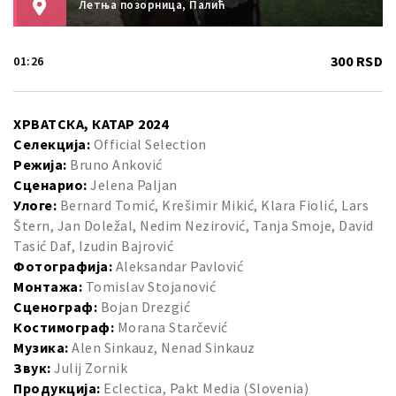
Летња позорница, Палић
300 RSD
01:26
ХРВАТСКА, КАТАР 2024
Селекција:
Official Selection
Режија:
Bruno Anković
Сценарио:
Jelena Paljan
Улоге:
Bernard Tomić, Krešimir Mikić, Klara Fiolić, Lars
Štern, Jan Doležal, Nedim Nezirović, Tanja Smoje, David
Tasić Daf, Izudin Bajrović
Фотографија:
Aleksandar Pavlović
Монтажа:
Tomislav Stojanović
Сценограф:
Bojan Drezgić
Костимограф:
Morana Starčević
Музика:
Alen Sinkauz, Nenad Sinkauz
Звук:
Julij Zornik
Продукција:
Eclectica, Pakt Media (Slovenia)